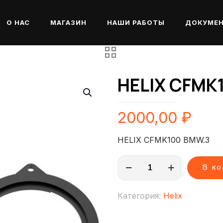
О НАС
МАГАЗИН
НАШИ РАБОТЫ
ДОКУМЕ
HELIX CFMK
2000,00
₽
HELIX CFMK100 BMW.3
Количество
В к
товара
HELIX
Категория:
Helix
CFMK100
BMW.3