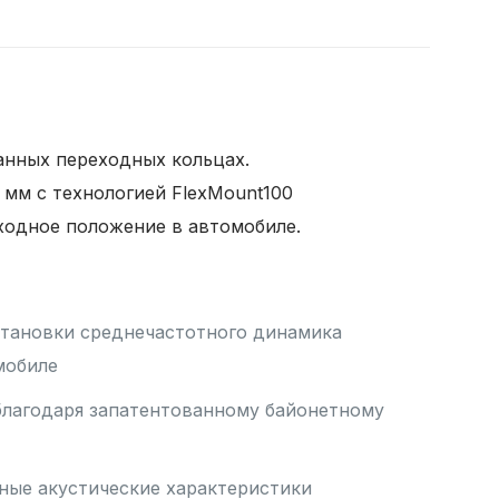
анных переходных кольцах.
мм с технологией FlexMount100
сходное положение в автомобиле.
становки среднечастотного динамика
мобиле
благодаря запатентованному байонетному
ные акустические характеристики