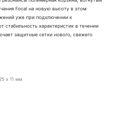
 резонансы полимерная корзина, вогнутый
ания Focal на новую высоту в этом
ажений уже при подключении к
т стабильность характеристик в течении
лючает защитные сетки нового, свежего
5 х 11 мм