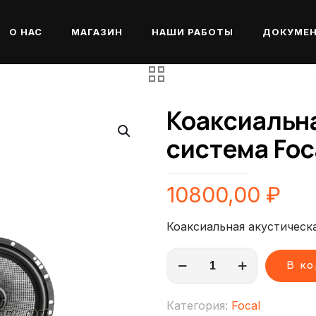
О НАС
МАГАЗИН
НАШИ РАБОТЫ
ДОКУМЕ
Коаксиальн
система Foc
10800,00
₽
Коаксиальная акустическа
Количество
В к
товара
Коаксиальная
Категория:
Focal