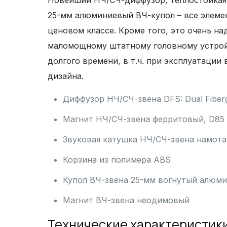
Новейший НЧ/СЧ-диффузор, теплостойкая 
25-мм алюминиевый ВЧ-купол – все элеме
ценовом классе. Кроме того, это очень н
маломощному штатному головному устройс
долгого времени, в т.ч. при эксплуатации
дизайна.
Диффузор НЧ/СЧ-звена DFS: Dual Fiberg
Магнит НЧ/СЧ-звена ферритовый, D85 
Звуковая катушка НЧ/СЧ-звена намотан
Корзина из полимера ABS
Купол ВЧ-звена 25-мм вогнутый алюм
Магнит ВЧ-звена неодимовый
Технические характеристики 