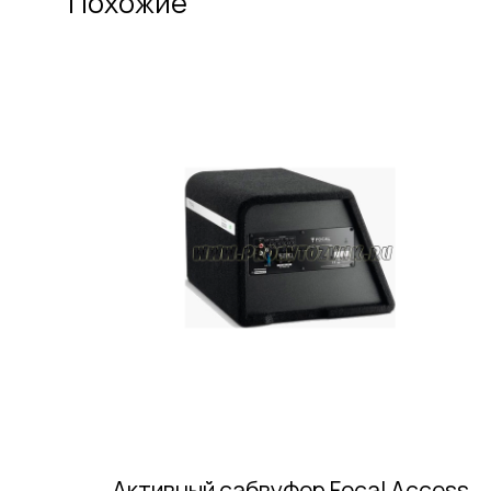
Похожие
Активный сабвуфер Focal Access