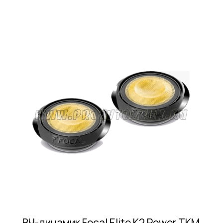
ВЧ-динамик Focal Elite K2 Power TKM