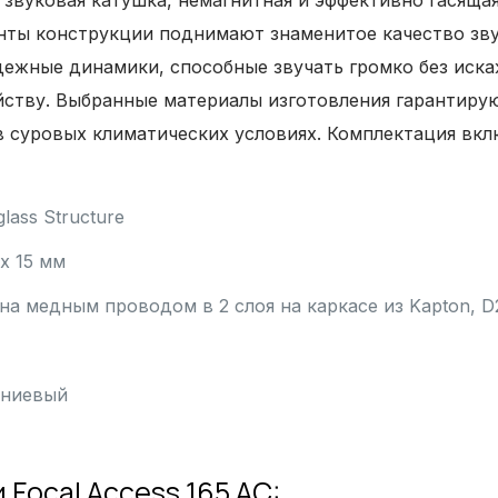
звуковая катушка, немагнитная и эффективно гасящая
нты конструкции поднимают знаменитое качество звуч
адежные динамики, способные звучать громко без иск
тву. Выбранные материалы изготовления гарантирую
 в суровых климатических условиях. Комплектация вк
lass Structure
х 15 мм
а медным проводом в 2 слоя на каркасе из Kapton, D2
иниевый
Focal Access 165 AC: